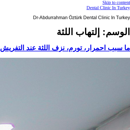
Skip to content
Dental Clinic In Turkey
Dr-Abdurrahman Öztürk Dental Clinic In Turkey
الوسم:
إلتهاب اللثة
ما سبب احمرار، تورم، نزف اللثة عند التفريش