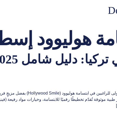
De
مة هوليوود إسط
مقدمة أصبحت تركيا – ولا سيما إسطنبول – الوج