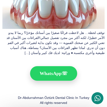
توقف لحظة… هل لاحظت فراغًا صغيرًا بين أسنانك مؤخرًا؟ ربما لا يبدو
الأمر خطيرًا، لكنه أكثر من مجرد تفصيل جمالي!الفراغات بين الأسنان قد
تعني الكثير عن صحتك الفموية — وقد تكون بداية لتغيرات أكبر في الفم
دون أن تدري. لماذا تظهر الفراغات بين الأسنان؟ ببساطة، هناك أسباب
طبيعية وأخرى مكتسبة.● وراثية: لديك فك كبير وأسنان […]
WhatsApp
☏
Dr-Abdurrahman Öztürk Dental Clinic In Turkey
All rights reserved