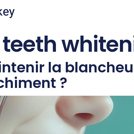
key
:
teeth whiten
enir la blancheu
chiment ?