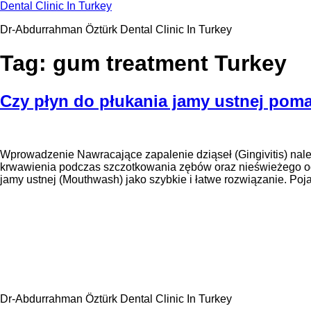
Przejdź
Dental Clinic In Turkey
do
Dr-Abdurrahman Öztürk Dental Clinic In Turkey
treści
Tag:
gum treatment Turkey
Czy płyn do płukania jamy ustnej poma
Wprowadzenie Nawracające zapalenie dziąseł (Gingivitis) nale
krwawienia podczas szczotkowania zębów oraz nieświeżego od
jamy ustnej (Mouthwash) jako szybkie i łatwe rozwiązanie. Poj
Dr-Abdurrahman Öztürk Dental Clinic In Turkey