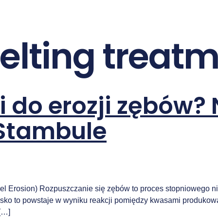
elting treat
do erozji zębów? N
 Stambule
mel Erosion) Rozpuszczanie się zębów to proces stopniowego n
ko to powstaje w wyniku reakcji pomiędzy kwasami produkowany
[…]