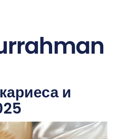
durrahman
кариеса и
025