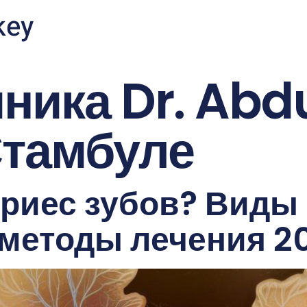
key
иника Dr. Ab
Стамбуле
ариес зубов? Виды 
методы лечения 2