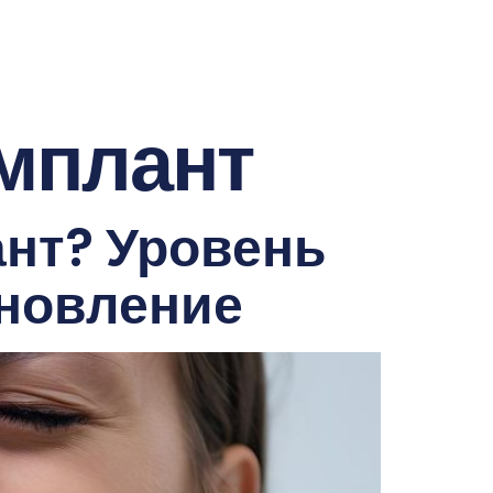
имплант
ант? Уровень
ановление