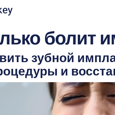
key
лько болит 
вить зубной импл
процедуры и восст