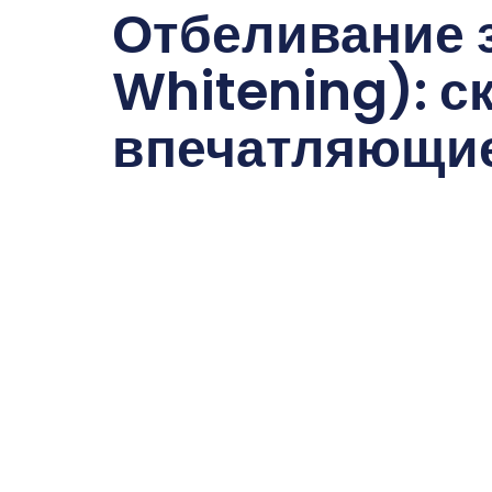
Отбеливание з
Whitening): с
впечатляющие