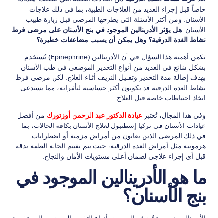
خاصاً قبل إجراء العديد من العلاجات الطبية، بما في ذلك علاجات
الأسنان. ومن أكثر الأسئلة التي يطرحها المرضى قبل زيارة طبيب
الأسنان:
هل يؤثر الأدرينالين الموجود في بنج الأسنان على مرضى فرط
نشاط الغدة الدرقية؟ وهل يمكن أن يسبب مضاعفات خطيرة؟
تكمن أهمية هذا السؤال في أن الأدرينالين (Epinephrine) يُستخدم
بشكل شائع في العديد من أنواع التخدير الموضعي في طب الأسنان
بهدف إطالة مدة التخدير وتقليل النزيف أثناء العلاج. لكن مرضى فرط
نشاط الغدة الدرقية قد يكونون أكثر حساسية لتأثيراته، مما يستدعي
اتخاذ احتياطات خاصة قبل العلاج.
وفي هذا المجال، تُعتبر
من أفضل
عيادة الدكتور عبد الرحمن أوزتورك
عيادات الأسنان في تركيا إسطنبول لعلاج الأسنان بكافة الحالات، بما
في ذلك المرضى الذين يعانون من أمراض مزمنة أو اضطرابات
هرمونية مثل أمراض الغدة الدرقية، حيث يتم تقييم الحالة الطبية بدقة
قبل أي إجراء علاجي لضمان أعلى مستويات الأمان والنجاح.
ما هو الأدرينالين الموجود في
بنج الأسنان؟