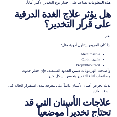
هذه المعلومات تساعد على اختيار نوع التخدير الأكثر أماناً.
هل يؤثر علاج الغدة الدرقية
على قرار التخدير؟
نعم.
إذا كان المريض يتناول أدوية مثل:
Methimazole
Carbimazole
Propylthiouracil
وأصبحت الهرمونات ضمن الحدود الطبيعية، فإن خطر حدوث
مضاعفات أثناء التخدير ينخفض بشكل كبير.
لذلك يحرص أطباء الأسنان دائماً على معرفة مدى استقرار الحالة قبل
البدء بالعلاج.
علاجات الأسنان التي قد
تحتاج تخديراً موضعياً