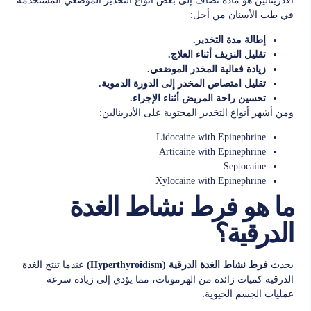
الأدرينالين هو مادة تُضاف إلى بعض أنواع التخدير الموضعي المستخدمة
في طب الأسنان من أجل:
إطالة مدة التخدير.
تقليل النزيف أثناء العلاج.
زيادة فعالية المخدر الموضعي.
تقليل امتصاص المخدر إلى الدورة الدموية.
تحسين راحة المريض أثناء الإجراء.
ومن أشهر أنواع التخدير المحتوية على الأدرينالين:
Lidocaine with Epinephrine
Articaine with Epinephrine
Septocaine
Xylocaine with Epinephrine
ما هو فرط نشاط الغدة
الدرقية؟
يحدث
عندما تنتج الغدة
فرط نشاط الغدة الدرقية (Hyperthyroidism)
الدرقية كميات زائدة من الهرمونات، مما يؤدي إلى زيادة سرعة
عمليات الجسم الحيوية.