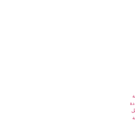
ة
دة
ل
ة