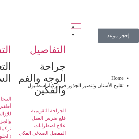
الصفحة الرئيسية
خدماتنا
إحجز موعد
التفاصيل
الت
جراحة
الت
الوجه والفم
الس
Home
تقليح الأسنان وتنضير الجذور في تركيا، اسطنبول
والفكين
التيجا
أطقم ا
الجراحة التقويمية
للإزال
قلع ضرس العقل
والجزئ
علاج اضطرابات
تركيبا
المفصل الصدغي الفكي
(الحلو