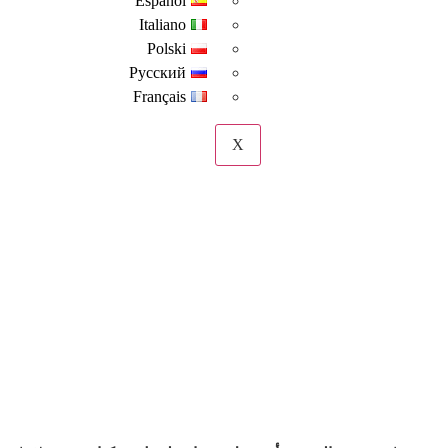
Español
Italiano
Polski
Русский
Français
X