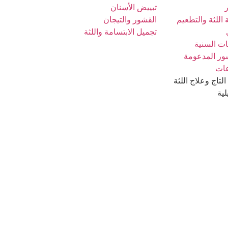
تبييض الأسنان
اللثة والتطعيم
القشور والتيجان
تجميل الابتسامة واللثة
ات السنية
ور المدعومة
عات
التاج وعلاج اللثة
لية