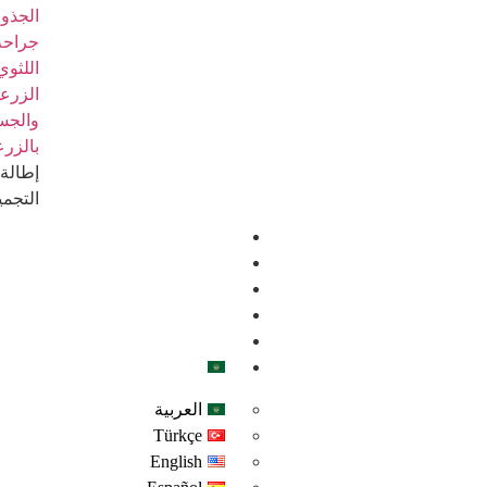
الجذور
جراحة 
اللثوي
الزرع
والجس
بالزر
إطالة 
التجمي
من نحن
تواصل معنا
إحجز موعد
معرض الصور
المدونة
العربية
العربية
Türkçe
English