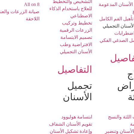
التشخيص والتخطيط
الأسنان المدعومة
All on 8
للعلاج باستخدام الذكاء
صيانة الزرعات والعنا
الاصطناعي
تأهيل الفم الكامل
اللاحقة
تخطيط وتركيب
أسنان التجميلي
الزرعات الرقمية
اضطرابات
تصميم الابتسامة
ل الصدغي الفكي
الافتراضية وطب
الأسنان التجميلي
فاصيل
التفاصيل
ج
راض
تجميل
ة
الأسنان
 اللثة والنسج
ابتسامة هوليوود
ة
تقويم الأسنان الشفاف
الأسنان وتنضير
وإعادة تشكيل الأسنان