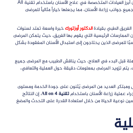
في إسطنبول واحدة من أبرز العيادات المتخصصة في علاج الأسنان باستخدام تقنية All
ميع جوانب زراعة الأسنان، مما يجعلها خياراً مثالياً للمرضى
الفريق الطبي بقيادة
الدكتور أوزتورك
خبرة واسعة تمتد لسنوات
جال. التخصص في تقنية All on 4 هو جزء من الممارسات الرئيسية التي يقوم بها الفريق، حيث يتمكن المرضى
سبًا للمرضى الذين يحتاجون إلى استبدال الأسنان المفقودة بشكل
املة قبل البدء في العلاج، حيث يناقش الطبيب مع المرضى جميع
لك، يتم تزويد المرضى بمعلومات دقيقة حول العملية والتعافي،
ل ومبتكر. العديد من المرضى يُثنون على جودة الخدمة ومستوى
جراء عملية زراعة الأسنان باستخدام
تقنية All on 4
. إن النتائج
ين نوعية الحياة من خلال استعادة القدرة على التحدث والمضغ
لية