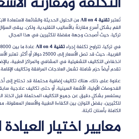
التكلفة ومقارنة الأسع
تُعتبر
تقنية All on 4
من الحلول الحديثة والشائعة لاستعادة الاب
الفم بشكل أسرع مقارنةً بالأساليب التقليدية. ولكن، يبقى السؤا
تركيا، حيث أصبحت وجهة مفضلة للكثيرين في هذا المجال.
في تركيا، تتراوح تكلفة إجراء
تقنية All on 4
الغربية، حيث قد تصل الأسعار إلى 0
انخفاض التكاليف التشغيلية في المشافي والمراكز الطبية، بالإض
تقدم أيضاً حزم شاملة تشمل العلاجات المرافقة وتكاليف الإقام
علاوة على ذلك، هناك تكاليف إضافية محتملة قد تحتاج إلى أخذه
الفحوصات الأولية، الأشعة السينية، أو حتى تكاليف علاجية سابقة
يستفسر بشكلٍ دقيق عن جميع التكاليف المحتملة قبل اتخاذ القرار ا
للكثيرين، بفضل التوازن بين الكفاءة الطبية والأسعار المعقولة،
الكاملة بأسنان ثابتة.
معايير اختيار العيادة 