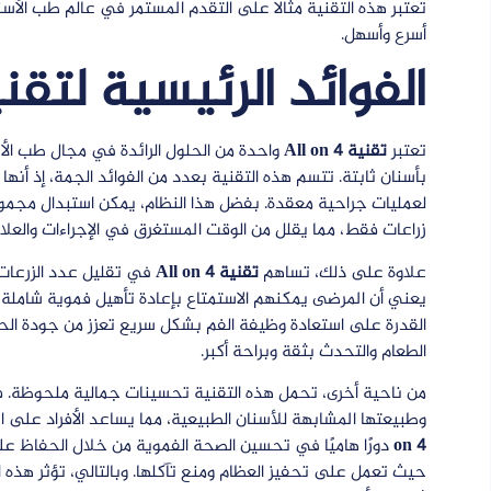
تعتبر هذه التقنية مثالاً على التقدم المستمر في عالم طب الأسن
أسرع وأسهل.
الفوائد الرئيسية لتقنية on 4
تعتبر
تقنية All on 4
واحدة من الحلول الرائدة في مجال طب الأسنان
بأسنان ثابتة. تتسم هذه التقنية بعدد من الفوائد الجمة، إذ أن
لعمليات جراحية معقدة. بفضل هذا النظام، يمكن استبدال مجموع
زراعات فقط، مما يقلل من الوقت المستغرق في الإجراءات والعلاج
علاوة على ذلك، تساهم
تقنية All on 4
في تقليل عدد الزرعات 
يعني أن المرضى يمكنهم الاستمتاع بإعادة تأهيل فموية شاملة ب
القدرة على استعادة وظيفة الفم بشكل سريع تعزز من جودة الح
الطعام والتحدث بثقة وبراحة أكبر.
من ناحية أخرى، تحمل هذه التقنية تحسينات جمالية ملحوظة. فا
وطبيعتها المشابهة للأسنان الطبيعية، مما يساعد الأفراد على ا
on 4
دورًا هاميًا في تحسين الصحة الفموية من خلال الحفاظ عل
حيث تعمل على تحفيز العظام ومنع تآكلها. وبالتالي، تؤثر هذه 