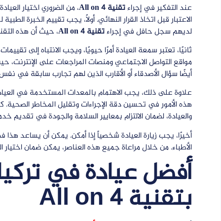
عند التفكير في إجراء
تقنية All on 4
، من الضروري اختيار العيا
الاعتبار قبل اتخاذ القرار النهائي. أولاً، يجب تقييم الخبرة الطبي
لديهم سجل حافل في إجراء
تقنية All on 4
، حيث أن هذه التقن
ثانيًا، تعتبر سمعة العيادة أمرًا حيويًا، ويجب الانتباه إلى تقي
مواقع التواصل الاجتماعي ومنصات المراجعات على الإنترنت، حي
أيضًا سؤال الأصدقاء أو الأقارب الذين لهم تجارب سابقة في نفس 
علاوة على ذلك، يجب الاهتمام بالمعدات المستخدمة في العيا
هذه الأمور في تحسين دقة الإجراءات وتقليل المخاطر الصحية. كم
والعيادة، لضمان الالتزام بمعايير السلامة والجودة في تقديم خدما
أخيرًا، يجب زيارة العيادة شخصياً إذا أمكن. يمكن أن يساعد هذا 
الأطباء. من خلال مراعاة جميع هذه العناصر، يمكن ضمان اختيار العيادة المناسبة لإ
أفضل عيادة في تركيا 
بتقنية All on 4