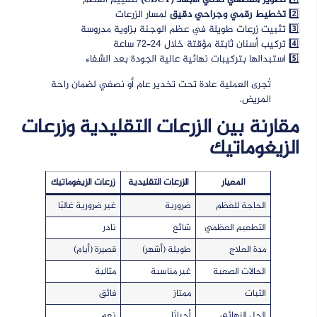
1️⃣
تصوير مقطعي ثلاثي الأبعاد (CBCT)
لتقييم العظم
2️⃣
تخطيط رقمي وجراحي دقيق
لمسار الزرعات
3️⃣ تثبيت زرعات طويلة في عظم الوجنة بزاوية مدروسة
4️⃣ تركيب أسنان ثابتة مؤقتة خلال 24–72 ساعة
5️⃣ استبدالها بتركيبات نهائية عالية الجودة بعد الشفاء
تُجرى العملية عادة تحت تخدير عام أو نصفي لضمان راحة
المريض.
مقارنة بين الزرعات التقليدية وزرعات
الزيغوماتيك
المعيار
الزرعات التقليدية
زرعات الزيغوماتيك
الحاجة للعظم
ضرورية
غير ضرورية غالبًا
التطعيم العظمي
شائع
نادر
مدة العلاج
طويلة (أشهر)
قصيرة (أيام)
الحالات الصعبة
غير مناسبة
مثالية
الثبات
ممتاز
فائق
الحل النهائي
أحيانًا
نعم