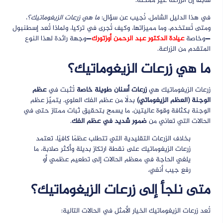
سابقًا إن الزراعة غير ممكنة.
في هذا الدليل الشامل، نُجيب عن سؤال:
ما هي زرعات الزيغوماتيك؟
،
ومتى تُستخدم، وما مميزاتها، وكيف تُجرى في تركيا، ولماذا تُعد إسطنبول
—وخاصة
عيادة الدكتور عبد الرحمن أوزتورك
—وجهة رائدة لهذا النوع
المتقدم من الزراعة.
ما هي زرعات الزيغوماتيك؟
زرعات الزيغوماتيك هي
زرعات أسنان طويلة خاصة
تُثبت في
عظم
الوجنة (العظم الزيغوماتي)
بدلًا من عظم الفك العلوي. يتميّز عظم
الوجنة بكثافة وقوة عاليتين، ما يسمح بتحقيق ثبات ممتاز حتى في
الحالات التي تعاني من
ضمور شديد في عظم الفك
.
بخلاف الزرعات التقليدية التي تتطلب عظمًا كافيًا، تعتمد
زرعات الزيغوماتيك على نقطة ارتكاز بديلة وأكثر صلابة، ما
يلغي الحاجة في معظم الحالات إلى تطعيم عظمي أو
رفع جيب أنفي.
متى نلجأ إلى زرعات الزيغوماتيك؟
تُعد زرعات الزيغوماتيك الخيار الأمثل في الحالات التالية: