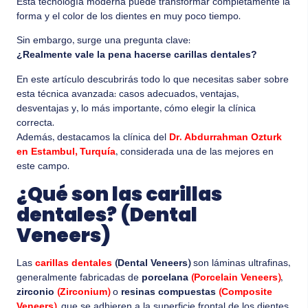
Esta tecnología moderna puede transformar completamente la
forma y el color de los dientes en muy poco tiempo.
Sin embargo, surge una pregunta clave:
¿Realmente vale la pena hacerse carillas dentales?
En este artículo descubrirás todo lo que necesitas saber sobre
esta técnica avanzada: casos adecuados, ventajas,
desventajas y, lo más importante, cómo elegir la clínica
correcta.
Además, destacamos la clínica del
Dr. Abdurrahman Ozturk
en Estambul, Turquía
, considerada una de las mejores en
este campo.
¿Qué son las carillas
dentales? (Dental
Veneers)
Las
carillas dentales
(Dental Veneers)
son láminas ultrafinas,
generalmente fabricadas de
porcelana
(Porcelain Veneers)
,
zirconio
(Zirconium)
o
resinas compuestas
(Composite
Veneers)
, que se adhieren a la superficie frontal de los dientes