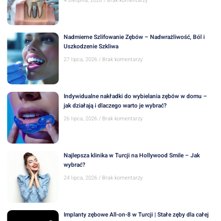
4 sierpnia, 2026
Brak komentarzy
Nadmierne Szlifowanie Zębów – Nadwrażliwość, Ból i
Uszkodzenie Szkliwa
27 lipca, 2026
Brak komentarzy
Indywidualne nakładki do wybielania zębów w domu –
jak działają i dlaczego warto je wybrać?
26 lipca, 2026
Brak komentarzy
Najlepsza klinika w Turcji na Hollywood Smile – Jak
wybrać?
24 lipca, 2026
Brak komentarzy
Implanty zębowe All-on-8 w Turcji | Stałe zęby dla całej