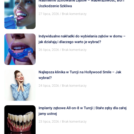
Nadmierne Szlifowanie Zębów – Nadwrażliwość, Ból i
Uszkodzenie Szkliwa
27 lipca, 2026
Brak komentarzy
Indywidualne nakładki do wybielania zębów w domu –
jak działają i dlaczego warto je wybrać?
26 lipca, 2026
Brak komentarzy
Najlepsza klinika w Turcji na Hollywood Smile – Jak
wybrać?
24 lipca, 2026
Brak komentarzy
Implanty zębowe All-on-8 w Turcji | Stałe zęby dla całej
jamy ustnej
23 lipca, 2026
Brak komentarzy