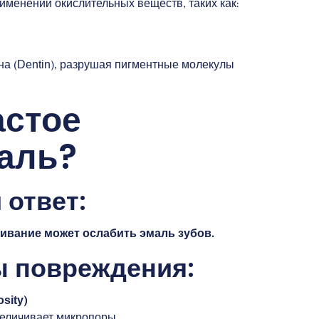
менении окислительных веществ, таких как:
на (Dentin), разрушая пигментные молекулы
астое
аль?
 ответ:
ивание может ослабить эмаль зубов.
 повреждения:
sity)
еличивает микропоры.