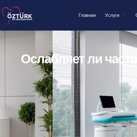
Home
Uncategorized
Ослабляет ли частое отбеливание 
Главная
Услуги
Ослабляет ли част