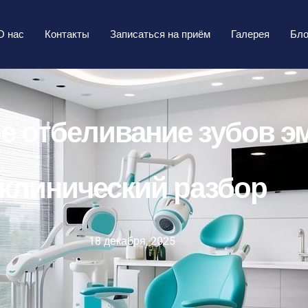
зубов эмаль? Научный и клинический разбор
О нас
Контакты
Записаться на приём
Галерея
Бло
ое отбеливание зубов э
клинический разбор
18 декабря, 2025