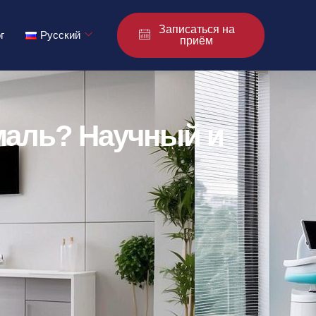
Записаться на
г
Русский
приём
маль? Научный и