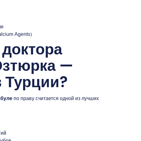
ли
lcium Agents)
 доктора
Озтюрка —
 Турции?
мбуле
по праву считается одной из лучших
гий