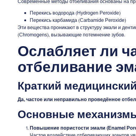
Современные методы отбеливания основаны на при
Перекись водорода (Hydrogen Peroxide)
Перекись карбамида (Carbamide Peroxide)
Эти вещества проникают в структуру эмали и денти
(Chromogens), вызывающие потемнение зубов.
Ослабляет ли ч
отбеливание эм
Краткий медицинский
Да, частое или неправильно проведённое отбел
Основные механизмы
Повышение пористости эмали (Enamel Poro
Частое воздействие отбеливающих агентов ув