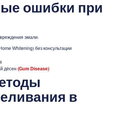
ные ошибки при
вреждения эмали:
ome Whitening) без консультации
в
ий дёсен
(Gum Disease)
етоды
беливания в