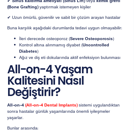
✔
Sinüs kaldırma ameliyatı (Sinus Lift)
veya
kemik grefti
(Bone Grafting)
yaptırmak istemeyen kişiler
✔ Uzun ömürlü, güvenilir ve sabit bir çözüm arayan hastalar
Buna karşılık aşağıdaki durumlarda tedavi uygun olmayabilir:
İleri derecede osteoporoz (
Severe Osteoporosis
)
Kontrol altına alınmamış diyabet (
Uncontrolled
Diabetes
)
Ağız ve diş eti dokularında aktif enfeksiyon bulunması
All-on-4 Yaşam
Kalitesini Nasıl
Değiştirir?
All-on-4
(All-on-4 Dental Implants)
sistemi uygulandıktan
sonra hastalar günlük yaşamlarında önemli iyileşmeler
yaşarlar.
Bunlar arasında: