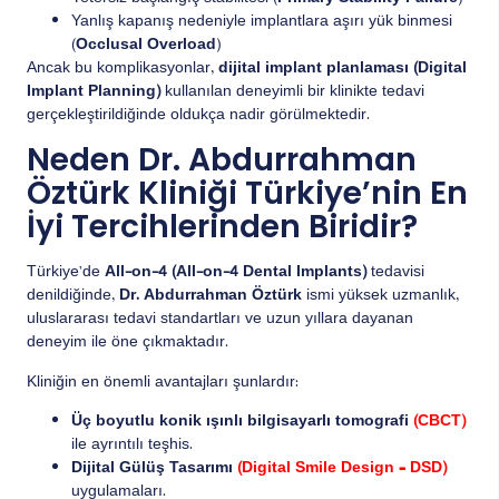
Yanlış kapanış nedeniyle implantlara aşırı yük binmesi
(
Occlusal Overload
)
Ancak bu komplikasyonlar,
dijital implant planlaması (Digital
Implant Planning)
kullanılan deneyimli bir klinikte tedavi
gerçekleştirildiğinde oldukça nadir görülmektedir.
Neden Dr. Abdurrahman
Öztürk Kliniği Türkiye’nin En
İyi Tercihlerinden Biridir?
Türkiye’de
All-on-4 (All-on-4 Dental Implants)
tedavisi
denildiğinde,
Dr. Abdurrahman Öztürk
ismi yüksek uzmanlık,
uluslararası tedavi standartları ve uzun yıllara dayanan
deneyim ile öne çıkmaktadır.
Kliniğin en önemli avantajları şunlardır:
Üç boyutlu konik ışınlı bilgisayarlı tomografi
(CBCT)
ile ayrıntılı teşhis.
Dijital Gülüş Tasarımı
(Digital Smile Design – DSD)
uygulamaları.