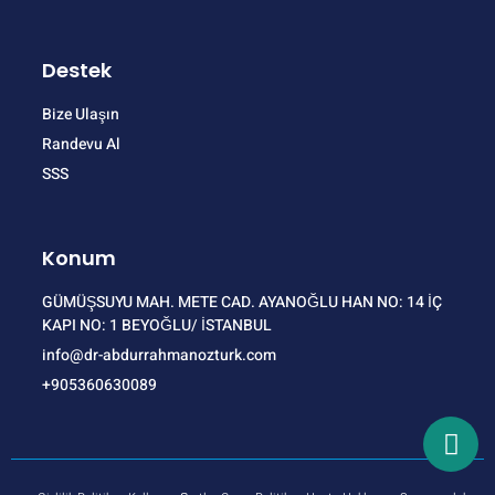
Destek
Bize Ulaşın
Randevu Al
SSS
Konum
GÜMÜŞSUYU MAH. METE CAD. AYANOĞLU HAN NO: 14 İÇ
KAPI NO: 1 BEYOĞLU/ İSTANBUL
info@dr-abdurrahmanozturk.com
+905360630089