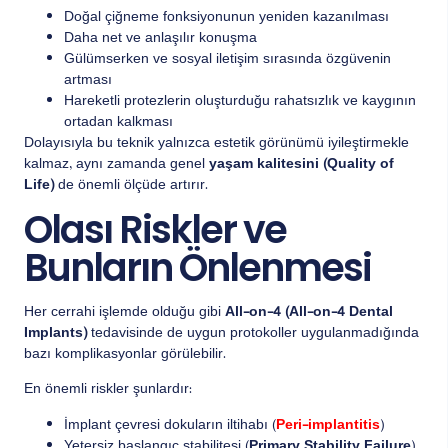
Doğal çiğneme fonksiyonunun yeniden kazanılması
Daha net ve anlaşılır konuşma
Gülümserken ve sosyal iletişim sırasında özgüvenin
artması
Hareketli protezlerin oluşturduğu rahatsızlık ve kaygının
ortadan kalkması
Dolayısıyla bu teknik yalnızca estetik görünümü iyileştirmekle
kalmaz, aynı zamanda genel
yaşam kalitesini (Quality of
Life)
de önemli ölçüde artırır.
Olası Riskler ve
Bunların Önlenmesi
Her cerrahi işlemde olduğu gibi
All-on-4 (All-on-4 Dental
Implants)
tedavisinde de uygun protokoller uygulanmadığında
bazı komplikasyonlar görülebilir.
En önemli riskler şunlardır:
İmplant çevresi dokuların iltihabı (
Peri-implantitis
)
Yetersiz başlangıç stabilitesi (
Primary Stability Failure
)