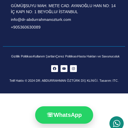
GÜMÜŞSUYU MAH. METE CAD. AYANOĞLU HAN NO: 14
İÇ KAPI NO: 1 BEYOĞLU/ İSTANBUL
info@dr-abdurrahmanozturk.com
+905360630089
Gizlilik Politikası
Kullanım Şartları
Çerez Politikası
Hasta Hakları ve Savunuculuk
Telif Hakkı © 2024 DR. ABDURRAHMAN ÖZTÜRK DİŞ KLİNİĞİ. Tasarım: ITC.
☏
WhatsApp