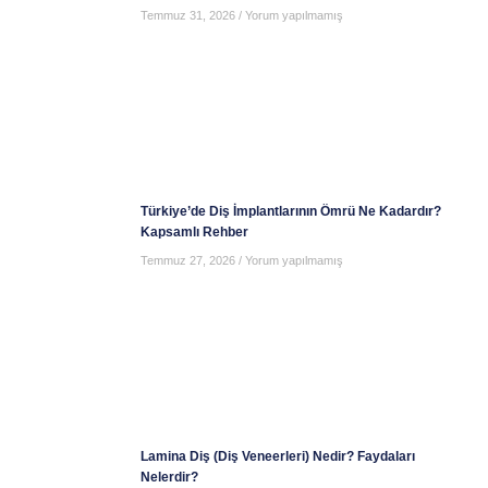
Temmuz 31, 2026
Yorum yapılmamış
Türkiye’de Diş İmplantlarının Ömrü Ne Kadardır?
Kapsamlı Rehber
Temmuz 27, 2026
Yorum yapılmamış
Lamina Diş (Diş Veneerleri) Nedir? Faydaları
Nelerdir?