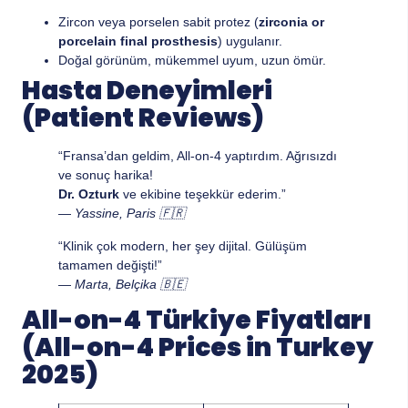
Zircon veya porselen sabit protez (
zirconia or
porcelain final prosthesis
) uygulanır.
Doğal görünüm, mükemmel uyum, uzun ömür.
Hasta Deneyimleri
(Patient Reviews)
“Fransa’dan geldim, All-on-4 yaptırdım. Ağrısızdı
ve sonuç harika!
Dr. Ozturk
ve ekibine teşekkür ederim.”
—
Yassine, Paris 🇫🇷
“Klinik çok modern, her şey dijital. Gülüşüm
tamamen değişti!”
—
Marta, Belçika 🇧🇪
All-on-4 Türkiye Fiyatları
(All-on-4 Prices in Turkey
2025)