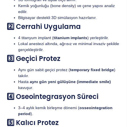
Kemik yoğunluğu (bone density) ve çene yapısı analiz
edilir.
Bilgisayar destekli 3D simülasyon hazırlanır.
2️⃣ Cerrahi Uygulama
4 titanyum implant (
titanium implants
) yerleştirilir.
Lokal anestezi altında, ağrısız ve minimal invaziv şekilde
gerçekleştirilir.
3️⃣ Geçici Protez
Aynı gün sabit geçici protez (
temporary fixed bridge
)
takılır.
Hasta
aynı gün yeni gülüşüne (immediate smile)
kavuşur.
4️⃣ Oseointegrasyon Süreci
3–4 aylık kemik birleşme dönemi (
osseointegration
period
).
5️⃣ Kalıcı Protez