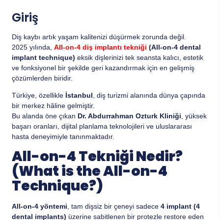
Giriş
Diş kaybı artık yaşam kalitenizi düşürmek zorunda değil.
2025 yılında,
All-on-4 diş implantı tekniği
(All-on-4 dental
implant technique)
eksik dişlerinizi tek seansta kalıcı, estetik
ve fonksiyonel bir şekilde geri kazandırmak için en gelişmiş
çözümlerden biridir.
Türkiye, özellikle
İstanbul
, diş turizmi alanında dünya çapında
bir merkez hâline gelmiştir.
Bu alanda öne çıkan
Dr. Abdurrahman Ozturk Kliniği
, yüksek
başarı oranları, dijital planlama teknolojileri ve uluslararası
hasta deneyimiyle tanınmaktadır.
All-on-4 Tekniği Nedir?
(What is the All-on-4
Technique?)
All-on-4 yöntemi
, tam dişsiz bir çeneyi sadece
4 implant (4
dental implants)
üzerine sabitlenen bir protezle restore eden