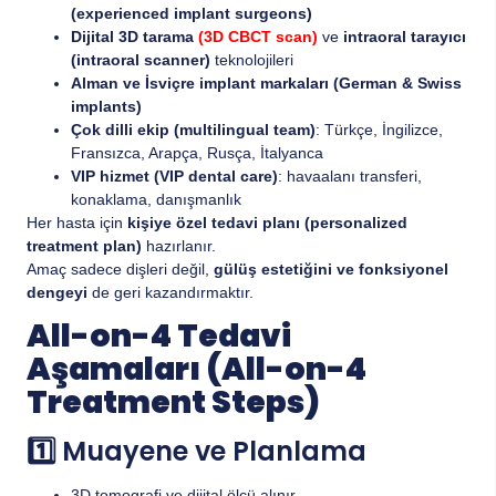
(experienced implant surgeons)
Dijital 3D tarama
(3D CBCT scan)
ve
intraoral tarayıcı
(intraoral scanner)
teknolojileri
Alman ve İsviçre implant markaları (German & Swiss
implants)
Çok dilli ekip (multilingual team)
: Türkçe, İngilizce,
Fransızca, Arapça, Rusça, İtalyanca
VIP hizmet (VIP dental care)
: havaalanı transferi,
konaklama, danışmanlık
Her hasta için
kişiye özel tedavi planı (personalized
treatment plan)
hazırlanır.
Amaç sadece dişleri değil,
gülüş estetiğini ve fonksiyonel
dengeyi
de geri kazandırmaktır.
All-on-4 Tedavi
Aşamaları (All-on-4
Treatment Steps)
1️⃣ Muayene ve Planlama
3D tomografi ve dijital ölçü alınır.