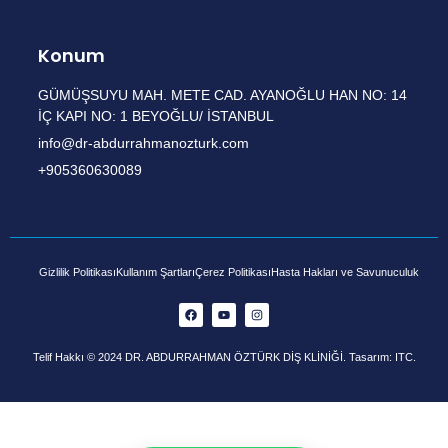
Konum
GÜMÜŞSUYU MAH. METE CAD. AYANOĞLU HAN NO: 14
İÇ KAPI NO: 1 BEYOĞLU/ İSTANBUL
info@dr-abdurrahmanozturk.com
+905360630089
Gizlilik Politikası
Kullanım Şartları
Çerez Politikası
Hasta Hakları ve Savunuculuk
Telif Hakkı © 2024 DR. ABDURRAHMAN ÖZTÜRK DİŞ KLİNİĞİ. Tasarım: ITC.