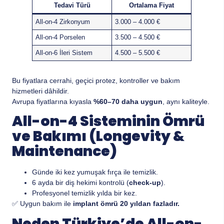
Tedavi Türü
Ortalama Fiyat
All-on-4 Zirkonyum
3.000 – 4.000 €
All-on-4 Porselen
3.500 – 4.500 €
All-on-6 İleri Sistem
4.500 – 5.500 €
Bu fiyatlara cerrahi, geçici protez, kontroller ve bakım
hizmetleri dâhildir.
Avrupa fiyatlarına kıyasla
%60–70 daha uygun
, aynı kaliteyle.
All-on-4 Sisteminin Ömrü
ve Bakımı (Longevity &
Maintenance)
Günde iki kez yumuşak fırça ile temizlik.
6 ayda bir diş hekimi kontrolü (
check-up
).
Profesyonel temizlik yılda bir kez.
✅ Uygun bakım ile
implant ömrü 20 yıldan fazladır.
Neden Türkiye’de All-on-