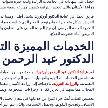
حصل على شهاداته في الجامعات الرائدة ولديه خبرة سنوات عد
زراعة الأسنان
والتي تعكس التزامه بتطوير مهاراته بصفة مست
فريق العمل في
عيادة الدكتور أوزتورك
يشمل أطباء ومساعدين مد
الفريق بشكل متعاون لضمان توفير العلاج الذي يتناسب مع اح
التجربة العامة للمرضى. إن نهج العيادة المبني على التعاون 
المريض أثناء خضوعه للعلاج.
الخدمات المميزة الت
الدكتور عبد الرحمن 
تُعد
عيادة الدكتور عبد الرحمن أوزتورك
واحدة من أبرز العياد
شاملة من الخدمات العلاجية والتجميلية. تتميز العيادة بتقديم 
التقليدية، و
الزراعة الفورية
، بالإضافة إلى زراعة الأسنان بتق
المجال، مما يسهم في تعزيز كفاءة الإجراءات المدفوعة، ويض
تخصص العيادة أيضًا جزءً كبيرًا من خدماتها في مجال تجميل
الأسنان، وتصحيح التقويم، وتجميل الابتسامة، والذي يتم عبر أ