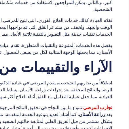
كبير. وبالتالي، يمكن للمراجعين الاستفادة من خدمات متكام
الشخصية.
تقدّم العيادة كذلك خدمات العلاج الفوري، التي تتيح للمرضى
الوقت والجهد، ويُخفف من مشاعر القلق التي قد يواجهها الب
الخدمات تقنيات حديثة مثل التصوير بالتقنية ثلاثية الأبعاد، مم
بفضل هذه الخدمات المتنوعة والتقنيات المتطورة، تقدم عيادة
الأسنان، مما يجعلها الوجهة المثالية لكل من يسعى للحصول عل
الآراء والتقييمات م
انطلاقاً من تجاربهم الشخصية، يقدم المرضى في عيادة الدكت
الرضا والنتائج المحققة بعد إجراءات زراعة الأسنان. يسلط العد
العيادة، مما جعل عملية التعامل مع القلق أثناء العلاج أكثر سهو
تجارب المرضى
تتنوع ما بين النجاح في تحقيق النتائج المرجوة
بعد
زراعة الأسنان
. كما أشاد العديد بنوعية الخدمة المقدمة، م
بشكل مستمر من قبل الفريق الطبي لمتابعة حالتهم الصحية و
الإجراءات لذويهم وأصدقائهم، مشيرين إلى أهمية اختيار عيادة