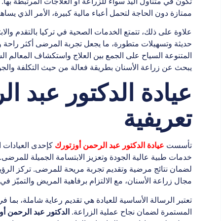
تكون في متناول اليد سواء للزراعة أو العلاجات المرتبطة ب
ممتازة دون الحاجة لتحمل أعباء مالية كبيرة، الأمر الذي يساهم
علاوة على ذلك، تتمتع الخدمات الصحية في تركيا بالتقدم والا
حديثة وتسهيلات متطورة، ما يجعل تجربة المرضى أكثر راحة وأمان
المتنوعة السياح على الجمع بين العلاج واستكشاف المعالم الس
يبحث عن زراعة الأسنان بطريقة فعالة من حيث التكلفة والجودة ف
عيادة الدكتور عبد ال
تعريفية
تأسست
عيادة الدكتور عبد الرحمن أوزتورك
كإحدى العيادات ا
خدمات طبية عالية الجودة وتعزيز الابتسامة الجميلة للمرضى. تت
لضمان نتائج مرضية وتقديم تجربة مريحة للمرضى. تركز الرؤية
مجال زراعة الأسنان، مع الالتزام برفاهية المريض والتميّز في 
تعتبر الرسالة الأساسية للعيادة هي تقديم رعاية شاملة، بما ف
المستمرة لضمان نجاح عملية الزراعة.
الدكتور عبد الرحمن أو