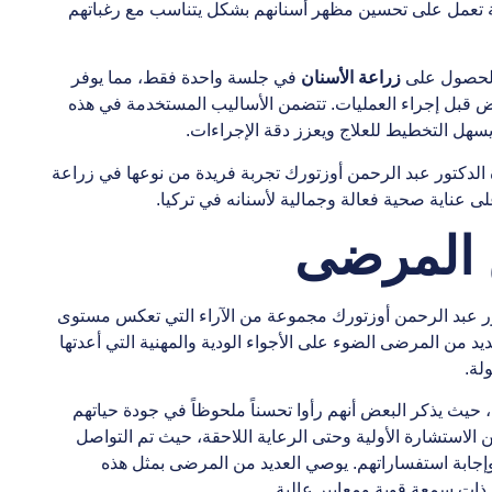
لة تعمل على تحسين مظهر أسنانهم بشكل يتناسب مع رغباتهم
 الحصول على
زراعة الأسنان
في جلسة واحدة فقط، مما يوفر
عض قبل إجراء العمليات. تتضمن الأساليب المستخدمة في هذه
ا يسهل التخطيط للعلاج ويعزز دقة الإجراءات.
 الدكتور عبد الرحمن أوزتورك تجربة فريدة من نوعها في زراعة
ى عناية صحية فعالة وجمالية لأسنانه في تركيا.
ن المرضى
ور عبد الرحمن أوزتورك مجموعة من الآراء التي تعكس مستوى
يد من المرضى الضوء على الأجواء الودية والمهنية التي أعدتها
لة.
، حيث يذكر البعض أنهم رأوا تحسناً ملحوظاً في جودة حياتهم
ن الاستشارة الأولية وحتى الرعاية اللاحقة، حيث تم التواصل
إجابة استفساراتهم. يوصي العديد من المرضى بمثل هذه
 ذات سمعة قوية ومعايير عالية.