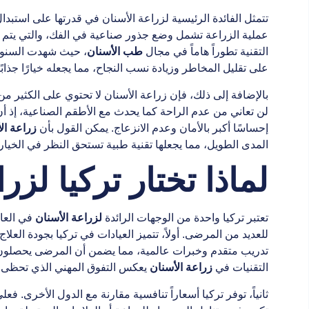
تتمثل الفائدة الرئيسية لزراعة الأسنان في قدرتها على استبد
عملية الزراعة تشمل وضع جذور صناعية في الفك، والتي يتم تث
التقنية تطوراً هاماً في مجال
طب الأسنان
، حيث شهدت السنوات 
على تقليل المخاطر وزيادة نسب النجاح، مما يجعله خيارًا جذاب
بالإضافة إلى ذلك، فإن زراعة الأسنان لا تحتوي على الكثير من
لن تعاني من عدم الراحة كما يحدث مع الأطقم الصناعية، إذ أ
إحساسًا أكبر بالأمان وعدم الانزعاج. يمكن القول بأن
زراعة ال
المدى الطويل، مما يجعلها تقنية طبية تستحق النظر في الخيارا
لماذا تختار تركيا لزر
تعتبر تركيا واحدة من الوجهات الرائدة
لزراعة الأسنان
في العال
للعديد من المرضى. أولاً، تتميز العيادات في تركيا بجودة العل
تدريب متقدم وخبرات عالمية، مما يضمن أن المرضى يحصلون
التقنيات في
زراعة الأسنان
يعكس التفوق المهني الذي تحظى به
ثانياً، توفر تركيا أسعاراً تنافسية مقارنة مع الدول الأخرى. فع