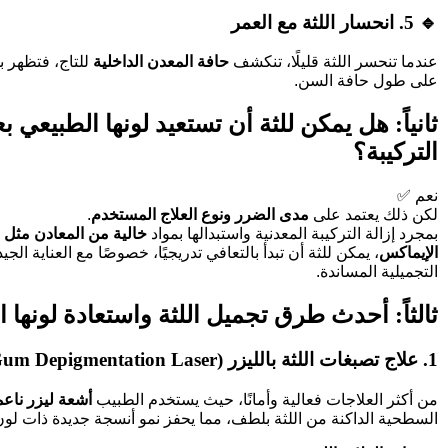
🔹
5. انحسار اللثة مع العمر
عندما تنحسر اللثة قليلًا، تنكشف
حافة المعدن الداخلية
للتاج، فتظهر 
على طول حافة السن.
ثانياً: هل يمكن للثة أن تستعيد لونها الطبيعي بع
التركيبة؟
نعم ✅
لكن ذلك يعتمد على
مدى الضرر ونوع العلاج المستخدم
.
بمجرد إزالة التركيبة المعدنية واستبدالها بمواد
خالية من المعادن مثل ا
الإيماكس
، يمكن للثة أن تبدأ بالتعافي تدريجيًا، خصوصًا مع العناية الجي
التجميلية المساندة.
ثالثاً: أحدث طرق تجميل اللثة واستعادة لونها 
1. علاج تصبغات اللثة بالليزر (Gum Depigmentation Laser)
من أكثر العلاجات فعالية وأمانًا، حيث يستخدم الطبيب
أشعة ليزر ناعم
السطحية الداكنة من اللثة بلطف، مما يحفز نمو أنسجة جديدة ذات ل