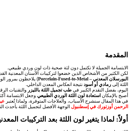
المقدمة
الابتسامة الجميلة لا تكتمل دون لثة صحية ذات لون وردي طبيعي.
لكن الكثير من الأشخاص الذين خضعوا لتركيبات الأسنان المعدنية القد
البورسلان المعدني – Porcelain-Fused-to-Metal
) يلاحظون بمرور الوق
اللثة إلى
رمادي أو أسود
نتيجة انعكاس المعدن الداخلي.
اليوم، بفضل التقدم الكبير في
طب تجميل اللثة بالليزر
والتقنيات الرقم
أصبح بالإمكان
استعادة لون اللثة الوردي الطبيعي
وجعل الابتسامة أكثر إ
في هذا المقال سنشرح الأسباب، والعلاجات المتوفرة، ولماذا تُعتبر
عيا
الرحمن أوزتورك في إسطنبول
الوجهة الأفضل لتجميل اللثة بأحدث الت
أولاً: لماذا يتغير لون اللثة بعد التركيبات المعدن