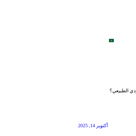
من نحن
تواصل معنا
إحجز موعد
معرض الصور
المدونة
العربية
وردي الطبيعي؟
أكتوبر 14, 2025