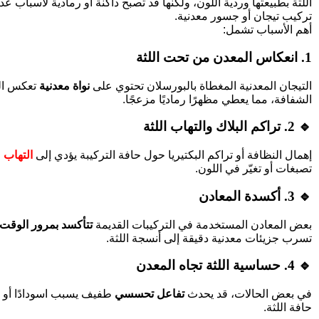
اللثة بطبيعتها وردية اللون، ولكنها قد تصبح داكنة أو رمادية لأسباب ع
تركيب تيجان أو جسور معدنية.
أهم الأسباب تشمل:
1. انعكاس المعدن من تحت اللثة
التيجان المعدنية المغطاة بالبورسلان تحتوي على
نواة معدنية
تعكس الل
الشفافة، مما يعطي مظهرًا رماديًا مزعجًا.
🔹
2. تراكم البلاك والتهاب اللثة
إهمال النظافة أو تراكم البكتيريا حول حافة التركيبة يؤدي إلى
التهاب 
تصبغات أو تغيّر في اللون.
🔹
3. أكسدة المعادن
بعض المعادن المستخدمة في التركيبات القديمة
تتأكسد بمرور الوقت
تسرب جزيئات معدنية دقيقة إلى أنسجة اللثة.
🔹
4. حساسية اللثة تجاه المعدن
في بعض الحالات، قد يحدث
تفاعل تحسسي
طفيف يسبب اسودادًا أو احم
حافة اللثة.