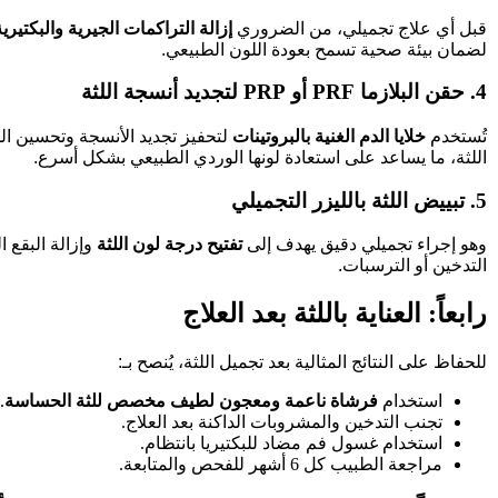
قبل أي علاج تجميلي، من الضروري
إزالة التراكمات الجيرية والبكتيرية
لضمان بيئة صحية تسمح بعودة اللون الطبيعي.
4. حقن البلازما PRF أو PRP لتجديد أنسجة اللثة
تُستخدم
خلايا الدم الغنية بالبروتينات
لتحفيز تجديد الأنسجة وتحسين ال
اللثة، ما يساعد على استعادة لونها الوردي الطبيعي بشكل أسرع.
5. تبييض اللثة بالليزر التجميلي
وهو إجراء تجميلي دقيق يهدف إلى
تفتيح درجة لون اللثة
وإزالة البقع ا
التدخين أو الترسبات.
رابعاً: العناية باللثة بعد العلاج
للحفاظ على النتائج المثالية بعد تجميل اللثة، يُنصح بـ:
استخدام
فرشاة ناعمة ومعجون لطيف مخصص للثة الحساسة
.
تجنب التدخين والمشروبات الداكنة بعد العلاج.
استخدام غسول فم مضاد للبكتيريا بانتظام.
مراجعة الطبيب كل 6 أشهر للفحص والمتابعة.