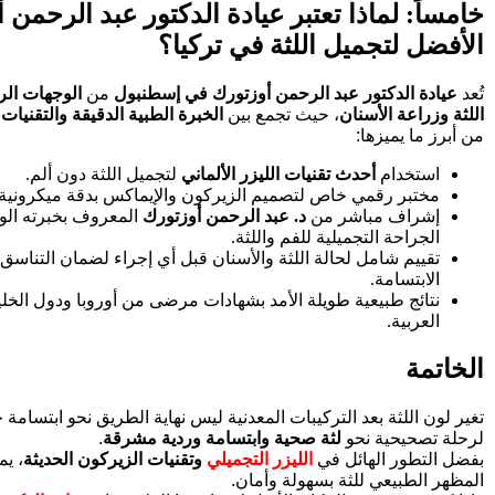
خامساً: لماذا تعتبر عيادة الدكتور عبد الرحمن 
الأفضل لتجميل اللثة في تركيا؟
تُعد
عيادة الدكتور عبد الرحمن أوزتورك في إسطنبول
من
الوجهات الر
اللثة وزراعة الأسنان
، حيث تجمع بين
الخبرة الطبية الدقيقة والتقنيات
من أبرز ما يميزها:
استخدام
أحدث تقنيات الليزر الألماني
لتجميل اللثة دون ألم.
مختبر رقمي خاص لتصميم الزيركون والإيماكس بدقة ميكرونية.
إشراف مباشر من
د. عبد الرحمن أوزتورك
المعروف بخبرته الو
الجراحة التجميلية للفم واللثة.
تقييم شامل لحالة اللثة والأسنان قبل أي إجراء لضمان التناسق 
الابتسامة.
نتائج طبيعية طويلة الأمد بشهادات مرضى من أوروبا ودول الخلي
العربية.
الخاتمة
تغير لون اللثة بعد التركيبات المعدنية ليس نهاية الطريق نحو ابتسامة ج
لرحلة تصحيحية نحو
لثة صحية وابتسامة وردية مشرقة
.
بفضل التطور الهائل في
الليزر التجميلي
وتقنيات الزيركون الحديثة
، يم
المظهر الطبيعي للثة بسهولة وأمان.