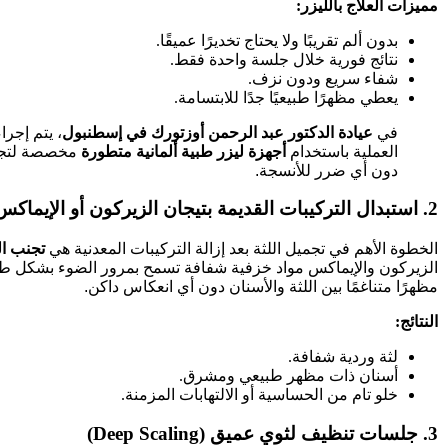
مميزات العلاج بالليزر:
بدون ألم تقريبًا ولا يحتاج تخديرًا عميقًا.
نتائج فورية خلال جلسة واحدة فقط.
شفاء سريع ودون نزف.
يعطي مظهرًا طبيعيًا جدًا للابتسامة.
في
عيادة الدكتور عبد الرحمن أوزتورك في إسطنبول
، يتم إجرا
العملية باستخدام
أجهزة ليزر طبية ألمانية متطورة
مخصصة لتجمي
دون أي ضرر للأنسجة.
2. استبدال التركيبات القديمة بتيجان الزيركون أو الإيماكس
الخطوة الأهم في تجميل اللثة بعد إزالة التركيبات المعدنية هي
تجنب ال
الزيركون والإيماكس مواد خزفية شفافة تسمح بمرور الضوء بشكل طب
مظهرًا متناغمًا بين اللثة والأسنان دون أي انعكاس داكن.
النتائج:
لثة وردية شفافة.
أسنان ذات مظهر طبيعي ومشرق.
خلو تام من الحساسية أو الالتهابات المزمنة.
3. جلسات تنظيف لثوي عميق (Deep Scaling)