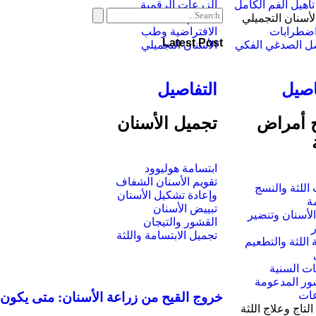
تأهيل الفم الكامل
الزرعات الرقمية
أسنان التجميلي
تصميم الابتسامة
اضطرابات
الافتراضية وطب
Latest Post
ل الصدغي الفكي
الأسنان التجميلي
اصيل
التفاصيل
ج أمراض
تجميل الأسنان
ابتسامة هوليوود
تقويم الأسنان الشفاف
 اللثة والنسج
وإعادة تشكيل الأسنان
ة
تبييض الأسنان
الأسنان وتنضير
القشور والتيجان
تجميل الابتسامة واللثة
اللثة والتطعيم
ات السنية
ور المدعومة
عات
خروج القيح من زراعة الأسنان: متى يكون خ
التاج وعلاج اللثة