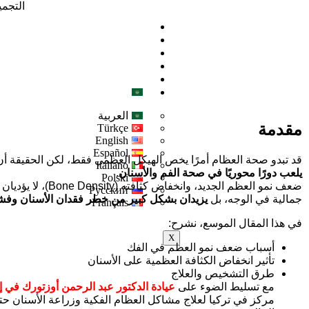
التجمي
من نحن
تواصل معنا
إحجز موعد
معرض الصور
المدونة
العربية
العربية
مقدمة
Türkçe
English
Español
قد تبدو صحة العظام أمرًا يخص الهيكل العظمي فقط، لكن الحقيقة أ
Italiano
يلعب دورًا محوريًا في صحة الفم والأسنان
.
Polski
ضعف نمو العظم الجديد، وانخفاض 
Русский
جمالية في الوجه، بل
يزيدان بشكل كبير من خطر فقدان الأسنان وفش
Français
في هذا المقال الموسع، نشرح:
X
أسباب ضعف نمو العظم في الفك
تأثير انخفاض الكثافة العظمية على الأسنان
طرق التشخيص والعلاج
مع تسليط الضوء على
عيادة الدكتور عبد الرحمن أوزتورك في 
مركز في تركيا لعلاج مشاكل العظام الفكية وزراعة الأسنان 