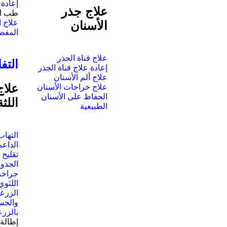
إعادة 
علاج جذر
طب ال
علاج 
الأسنان
المفص
علاج قناة الجذر
التف
إعادة علاج قناة الجذر
علاج ألم الأسنان
علا
علاج خراجات الأسنان
الحفاظ على الأسنان
اللثة
الطبيعية
التهاب
الداعم
تقليح 
الجذور
جراحة 
اللثوي
الزرع
والجس
بالزر
إطالة 