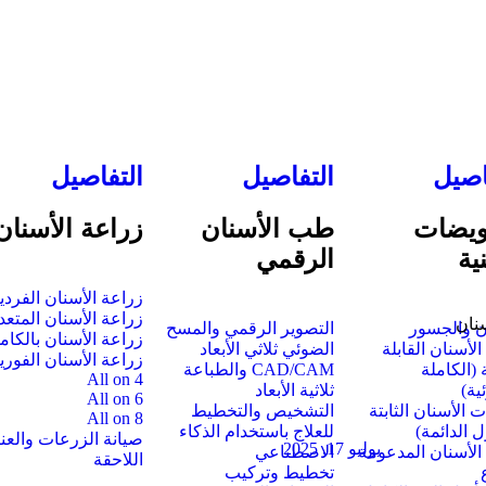
اصيل
التفاصيل
التفاصيل
ويضات
طب الأسنان
زراعة الأسنان
ية
الرقمي
زراعة الأسنان الفردي
زراعة الأسنان المتعد
نان
ن والجسور
التصوير الرقمي والمسح
زراعة الأسنان بالكام
لأسنان القابلة
الضوئي ثلاثي الأبعاد
زراعة الأسنان الفوري
ة (الكاملة
CAD/CAM والطباعة
All on 4
ية)
ثلاثية الأبعاد
All on 6
ت الأسنان الثابتة
التشخيص والتخطيط
All on 8
ل الدائمة)
للعلاج باستخدام الذكاء
صيانة الزرعات والعنا
يوليو 17, 2025
الأسنان المدعومة
الاصطناعي
اللاحقة
تخطيط وتركيب