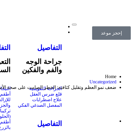
الصفحة الرئيسية
خدماتنا
إحجز موعد
التفاصيل
التف
جراحة الوجه
التع
والفم والفكين
السن
Home
Uncategorized
ضعف نمو العظم وتقليل كثافته: الخطر الصامت على صحة الأس
الجراحة التقويمية
التيجا
قلع ضرس العقل
أطقم ا
علاج اضطرابات
للإزال
المفصل الصدغي الفكي
والجزئ
تركيبا
(الحلو
أطقم 
التفاصيل
بالزرع