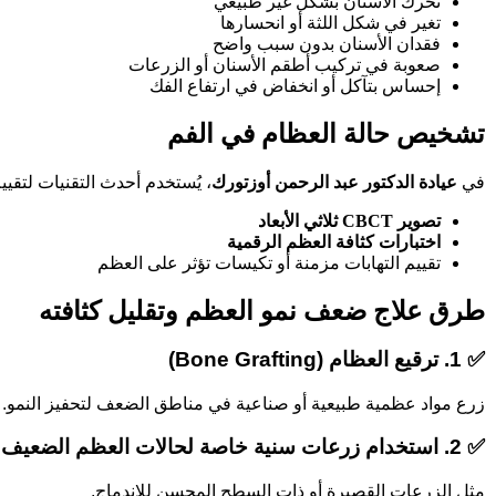
تحرك الأسنان بشكل غير طبيعي
تغير في شكل اللثة أو انحسارها
فقدان الأسنان بدون سبب واضح
صعوبة في تركيب أطقم الأسنان أو الزرعات
إحساس بتآكل أو انخفاض في ارتفاع الفك
تشخيص حالة العظام في الفم
في
عيادة الدكتور عبد الرحمن أوزتورك
، يُستخدم أحدث التقنيات لتقيي
تصوير CBCT ثلاثي الأبعاد
اختبارات كثافة العظم الرقمية
تقييم التهابات مزمنة أو تكيسات تؤثر على العظم
طرق علاج ضعف نمو العظم وتقليل كثافته
✅ 1. ترقيع العظام (Bone Grafting)
زرع مواد عظمية طبيعية أو صناعية في مناطق الضعف لتحفيز النمو.
✅ 2. استخدام زرعات سنية خاصة لحالات العظم الضعيف
مثل الزرعات القصيرة أو ذات السطح المحسن للاندماج.