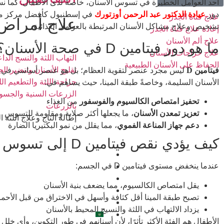
أحد العوامل الخطيرة في تسوس الأسنان، خاصةً لدى الأطفال. كما ن
دور
عيادة الدكتور عبد الرحمن أوزتورك
في إسطنبول كأفضل مركز م
علاج قناة الجذر
علاج أمراض 
تشخيص وعلاج مشاكل الأسنان المرتبطة بالعوامل الغذائية.
إعادة علاج قناة الجذر
علاج ألم الأسنان
ما هو دور فيتامين D في صحة الأسنان؟
علاج خراجات الأسنان
التهاب اللثة والنسج الدا
الحفاظ على الأسنان الطبيعية
تقليح الأسنان وتنضير ال
فيتامين D
ليس مجرد عنصر لتقوية العظام؛ بل هو عنصر أساسي في تك
جراحة اللثة والتطعيم ال
الأسنان السليمة، وخاصةً طبقة المينا، حيث يساهم في:
الزرعات السنية والجسو
تحفيز امتصاص الكالسيوم والفوسفور
من الغذاء
بالزرعات
تعزيز تمعدن الأسنان
، ما يجعلها أكثر صلابة ومقاومة للتسوس
إطالة التاج وعلاج اللثة ا
دعم جهاز المناعة الفموي
، مما يقلل من نمو البكتيريا الضارة
كيف يؤدي نقص فيتامين D إلى تسوس الأسنان؟
من نحن
عندما ينخفض مستوى فيتامين D في الجسم:
تواصل معنا
إحجز موعد
يقل امتصاص الكالسيوم، مما يضعف بنية الأسنان
معرض الصور
تصبح طبقة المينا أقل كثافة وأسهل في الاختراق من قبل الأحما
المدونة
يزداد الالتهاب في اللثة والنسيج المحيط بالأسنان
العربية
الأطفال هم الفئة الأكثر تأثرًا، لأن أسنانهم في طور التكوين، وأي خلل