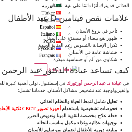
الغذائي قد يترك أثرًا دائمًا على بنية الأسنان.
العربية
Türkçe
علامات نقص فيتامين D عند الأطفال
English
Español
تأخر في بزوغ الأسنان
Italiano
ظهور بقع بيضاء أو مصفرّة على المينا
Polski
تكرار الإصابة بالتسوس رغم العناية الجيدة
Русский
هشاشة عامة في الأسنان
Français
شكاوى من ألم أو حساسية مبكرة
كيف تساعد عيادة الدكتور عبد الرحمن 
X
في
عيادة د. عبد الرحمن أوزتورك
في إسطنبول، نولي أهمية كبيرة للعو
والفيزيولوجية عند تشخيص مشاكل الأسنان. خدماتنا تشمل:
تحليل شامل لنمط الحياة والنظام الغذائي
فحوصات تشخيصية باستخدام
أجهزة تصوير CBCT ثلاثية الأبعاد
خطة علاج مخصصة لتقوية المينا وتعويض الضرر
توجيهات غذائية وغذاء مكمل مناسب للحالة
متابعة دورية للأطفال لضمان نمو سليم للأسنان