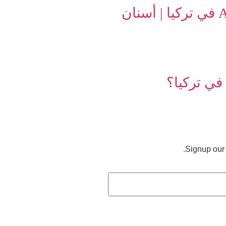
زراعة الأسنان بتقنية All-on-8 في تركيا | أسنان
في تركيا؟
Signup our 