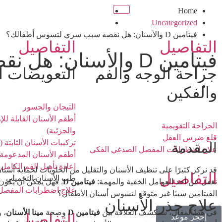
Home
الصفحة الرئيسية
Uncategorized
خدماتنا
فيتامين D والأسنان: هل نقصه سبب سري لتسوس أطفالك؟
التفاصيل
التفاصيل
فيتامين D والأسنان: هل نقصه سبب سري لتسوس أطفالك؟
جراحة الوجه والفم
التعويضات ا
والفكين
التيجان والجسور
أطقم الأسنان القابلة للإز
الجراحة التقويمية
والجزئية)
قلع ضرس العقل
تركيبات الأسنان الثابتة (
المقدمة
علاج اضطرابات المفصل الصدغي الفكي
أطقم الأسنان المدعومة 
إعادة تأهيل الفم الكامل
قد نركز كثيرًا على تنظيف الأسنان والتقليل من الحلويات لحماية أسنان 
التفاصيل
طب الأسنان التجميلي
نغفل عن أحد العوامل الخفية والمهمة:
فيتامين D
. فهل يمكن أن يكون
علاج اضطرابات المفصل
الفيتامين سببًا غير متوقع لتسوس أسنان الأطفال؟
علاج جذر الأسنان
في هذا المقال، سنكشف العلاقة بين
فيتامين D
وصحة
مينا الأسنان
، 
التفاصيل
إحجز موعد