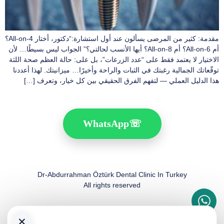
مقدمة: كثير من المرضى يسألون عند أول استشارة:“دكتور، أختار All-on-4؟
أم All-on-6؟ أم All-on-8؟ أيها الأنسب لحالتي؟” الجواب ليس بسيطًا… لأن
الاختيار لا يعتمد فقط على “عدد الزرعات”، بل على: حالة العظم صحة اللثة
توقّعاتك الجمالية رغبتك في الثبات والراحة وأخيرًا… ميزانيتك. لهذا أعددنا
هذا الدليل العملي — لتفهم الفرق الحقيقي بين كل خيار، وتعرف […]
WhatsApp
☏
Dr-Abdurrahman Öztürk Dental Clinic In Turkey
All rights reserved
×