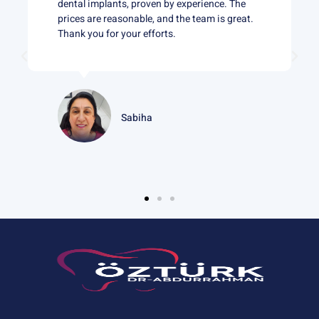
al implants, proven by experience. The
abroad, very wel
s are reasonable, and the team is great.
stars, I would g
 you for your efforts.
continued succ
Sabiha
M