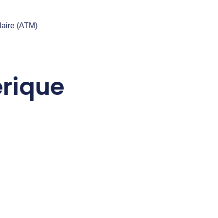
laire (ATM)
érique