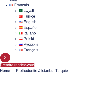
Français
العربية
Türkçe
English
Español
Italiano
Polski
Русский
Français
X
Prendre rendez-vous
Home
Prothodontie à Istanbul Turquie