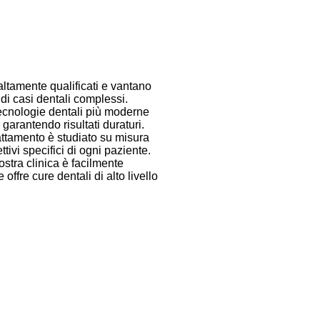
 altamente qualificati e vantano
di casi dentali complessi.
tecnologie dentali più moderne
, garantendo risultati duraturi.
attamento è studiato su misura
tivi specifici di ogni paziente.
stra clinica è facilmente
ffre cure dentali di alto livello