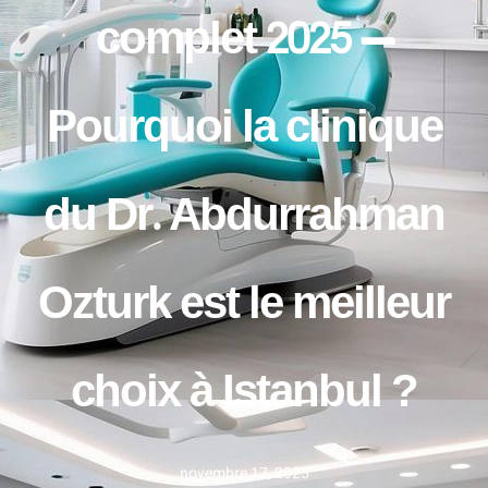
complet 2025 —
Pourquoi la clinique
du Dr. Abdurrahman
Ozturk est le meilleur
choix à Istanbul ?
novembre 17, 2025