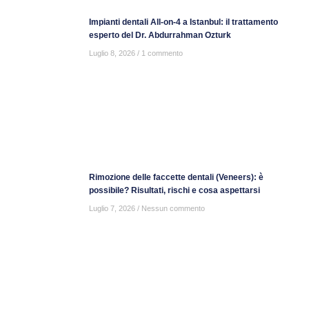
Impianti dentali All-on-4 a Istanbul: il trattamento
esperto del Dr. Abdurrahman Ozturk
Luglio 8, 2026
1 commento
Rimozione delle faccette dentali (Veneers): è
possibile? Risultati, rischi e cosa aspettarsi
Luglio 7, 2026
Nessun commento