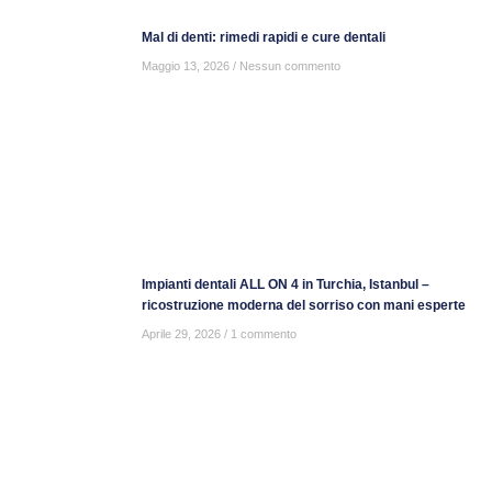
Mal di denti: rimedi rapidi e cure dentali
Maggio 13, 2026
Nessun commento
Impianti dentali ALL ON 4 in Turchia, Istanbul –
ricostruzione moderna del sorriso con mani esperte
Aprile 29, 2026
1 commento