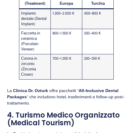
(Treatment)
Europa
Turchia
Impianto
1.200–2.000 €
400–800 €
dentale (Dental
Implant)
Faccetta in
800–1.500 €
250–400 €
ceramica
(Porcelain
Veneer)
Corona in
700–1.200 €
250–350 €
zirconio
(Zirconia
Crown)
La
Clinica Dr. Ozturk
offre pacchetti “
All-Inclusive Dental
Packages
” che includono hotel, trasferimenti e follow-up post-
trattamento.
4. Turismo Medico Organizzato
(Medical Tourism)